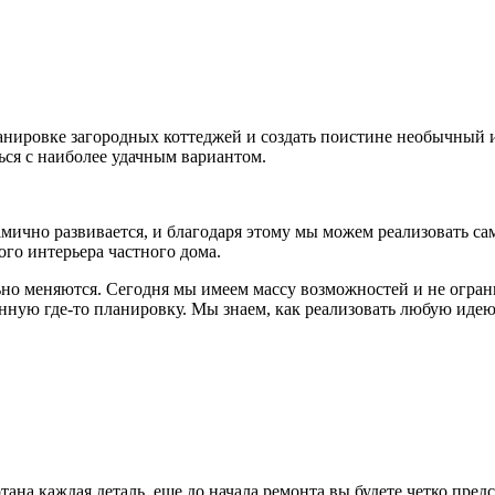
ировке загородных коттеджей и создать поистине необычный и
ься с наиболее удачным вариантом.
мично развивается, и благодаря этому мы можем реализовать са
ого интерьера частного дома.
ьно меняются. Сегодня мы имеем массу возможностей и не огран
нную где-то планировку. Мы знаем, как реализовать любую идею
ана каждая деталь, еще до начала ремонта вы будете четко пре