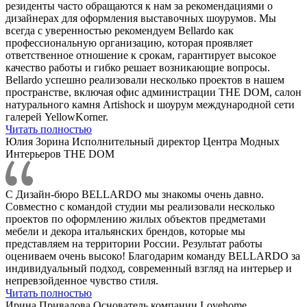
резиденты часто обращаются к нам за рекомендациями о
дизайнерах для оформления выставочных шоурумов. Мы
всегда с уверенностью рекомендуем Bellardo как
профессиональную организацию, которая проявляет
ответственное отношение к срокам, гарантирует высокое
качество работы и гибко решает возникающие вопросы.
Bellardo успешно реализовали несколько проектов в нашем
пространстве, включая офис администрации THE DOM, салон
натурального камня Artishock и шоурум международной сети
галерей YellowKorner.
Читать полностью
Юлия Зорина
Исполнительный директор Центра Модных
Интерьеров THE DOM
С Дизайн-бюро BELLARDO мы знакомы очень давно.
Совместно с командой студии мы реализовали несколько
проектов по оформлению жилых объектов предметами
мебели и декора итальянских брендов, которые мы
представляем на территории России. Результат работы
оцениваем очень высоко! Благодарим команду BELLARDO за
индивидуальный подход, современный взгляд на интерьер и
непревзойденное чувство стиля.
Читать полностью
Ирина Привалова
Основатель компании Lovehome