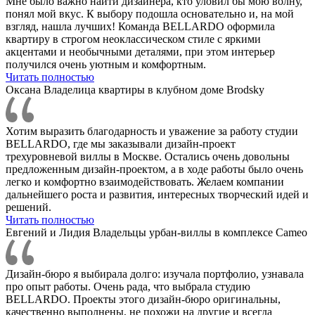
Мне было важно найти дизайнера, кто уловил бы мою волну,
понял мой вкус. К выбору подошла основательно и, на мой
взгляд, нашла лучших! Команда BELLARDO оформила
квартиру в строгом неоклассическом стиле с яркими
акцентами и необычными деталями, при этом интерьер
получился очень уютным и комфортным.
Читать полностью
Оксана
Владелица квартиры в клубном доме Brodsky
Хотим выразить благодарность и уважение за работу студии
BELLARDO, где мы заказывали дизайн-проект
трехуровневой виллы в Москве. Остались очень довольны
предложенным дизайн-проектом, а в ходе работы было очень
легко и комфортно взаимодействовать. Желаем компании
дальнейшего роста и развития, интересных творческий идей и
решений.
Читать полностью
Евгений и Лидия
Владельцы урбан-виллы в комплексе Cameo
Дизайн-бюро я выбирала долго: изучала портфолио, узнавала
про опыт работы. Очень рада, что выбрала студию
BELLARDO. Проекты этого дизайн-бюро оригинальны,
качественно выполнены, не похожи на другие и всегда